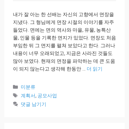
내가 잘 아는 한 선배는 자신의 고향에서 면장을
지냈다. 그 형님에게 면장 시절의 이야기를 자주
들었다. 면에는 면의 역사와 마을, 유물, 농특산
물, 인물 등을 기록한 면지가 있었다. 면장도 처음
부임한 뒤 그 면지를 펼쳐 보았다고 한다. 그러나
내용이 너무 오래되었고, 지금은 사라진 것들도
많아 보였다. 현재의 면정을 파악하는 데 큰 도움
이 되지 않는다고 생각해 한동안 …
더 읽기
카
미분류
테
태
계획서
,
공모사업
고
그
댓글 남기기
리