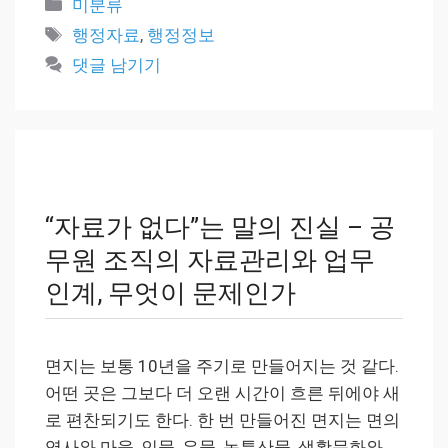
카
미분류
테
태
행정자료
,
행정정보
고
그
댓글 남기기
리
“자료가 없다”는 말의 진실 – 공
무원 조직의 자료관리와 업무
인계, 무엇이 문제인가
면지는 보통 10년을 주기로 만들어지는 것 같다.
어떤 곳은 그보다 더 오랜 시간이 흐른 뒤에야 새
로 편찬되기도 한다. 한 번 만들어진 면지는 면의
역사와 마을, 인물, 유물, 농특산물, 생활문화와