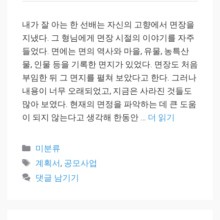
내가 잘 아는 한 선배는 자신의 고향에서 면장을
지냈다. 그 형님에게 면장 시절의 이야기를 자주
들었다. 면에는 면의 역사와 마을, 유물, 농특산
물, 인물 등을 기록한 면지가 있었다. 면장도 처음
부임한 뒤 그 면지를 펼쳐 보았다고 한다. 그러나
내용이 너무 오래되었고, 지금은 사라진 것들도
많아 보였다. 현재의 면정을 파악하는 데 큰 도움
이 되지 않는다고 생각해 한동안 …
더 읽기
카
미분류
테
태
계획서
,
공모사업
고
그
댓글 남기기
리