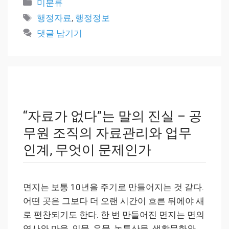
카
미분류
테
태
행정자료
,
행정정보
고
그
댓글 남기기
리
“자료가 없다”는 말의 진실 – 공
무원 조직의 자료관리와 업무
인계, 무엇이 문제인가
면지는 보통 10년을 주기로 만들어지는 것 같다.
어떤 곳은 그보다 더 오랜 시간이 흐른 뒤에야 새
로 편찬되기도 한다. 한 번 만들어진 면지는 면의
역사와 마을, 인물, 유물, 농특산물, 생활문화와