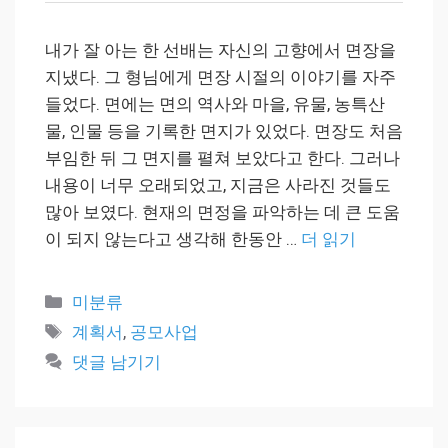
내가 잘 아는 한 선배는 자신의 고향에서 면장을
지냈다. 그 형님에게 면장 시절의 이야기를 자주
들었다. 면에는 면의 역사와 마을, 유물, 농특산
물, 인물 등을 기록한 면지가 있었다. 면장도 처음
부임한 뒤 그 면지를 펼쳐 보았다고 한다. 그러나
내용이 너무 오래되었고, 지금은 사라진 것들도
많아 보였다. 현재의 면정을 파악하는 데 큰 도움
이 되지 않는다고 생각해 한동안 …
더 읽기
카
미분류
테
태
계획서
,
공모사업
고
그
댓글 남기기
리