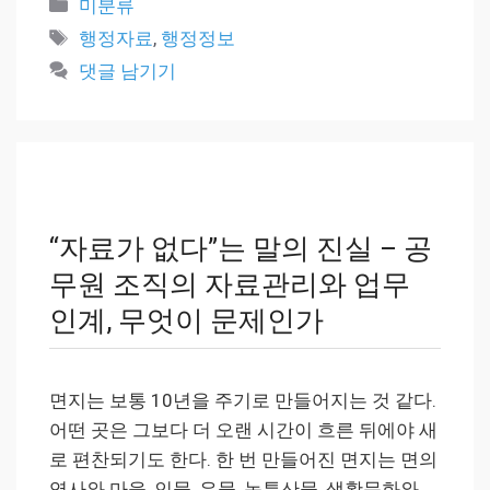
카
미분류
테
태
행정자료
,
행정정보
고
그
댓글 남기기
리
“자료가 없다”는 말의 진실 – 공
무원 조직의 자료관리와 업무
인계, 무엇이 문제인가
면지는 보통 10년을 주기로 만들어지는 것 같다.
어떤 곳은 그보다 더 오랜 시간이 흐른 뒤에야 새
로 편찬되기도 한다. 한 번 만들어진 면지는 면의
역사와 마을, 인물, 유물, 농특산물, 생활문화와