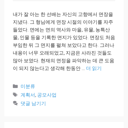
내가 잘 아는 한 선배는 자신의 고향에서 면장을
지냈다. 그 형님에게 면장 시절의 이야기를 자주
들었다. 면에는 면의 역사와 마을, 유물, 농특산
물, 인물 등을 기록한 면지가 있었다. 면장도 처음
부임한 뒤 그 면지를 펼쳐 보았다고 한다. 그러나
내용이 너무 오래되었고, 지금은 사라진 것들도
많아 보였다. 현재의 면정을 파악하는 데 큰 도움
이 되지 않는다고 생각해 한동안 …
더 읽기
카
미분류
테
태
계획서
,
공모사업
고
그
댓글 남기기
리