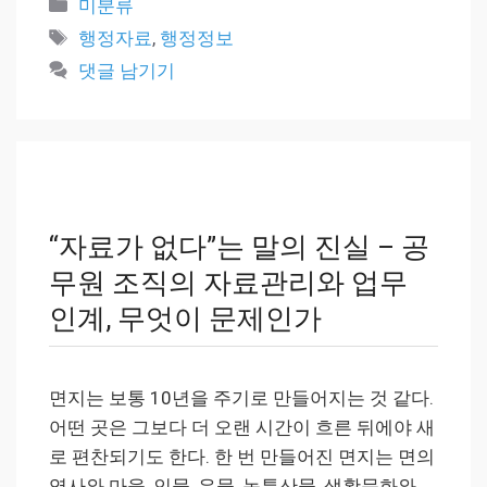
카
미분류
테
태
행정자료
,
행정정보
고
그
댓글 남기기
리
“자료가 없다”는 말의 진실 – 공
무원 조직의 자료관리와 업무
인계, 무엇이 문제인가
면지는 보통 10년을 주기로 만들어지는 것 같다.
어떤 곳은 그보다 더 오랜 시간이 흐른 뒤에야 새
로 편찬되기도 한다. 한 번 만들어진 면지는 면의
역사와 마을, 인물, 유물, 농특산물, 생활문화와