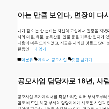
고
리
아는 만큼 보인다, 면장이 다
내가 잘 아는 한 선배는 자신의 고향에서 면장을 지냈다
사와 마을, 유물, 농특산물, 인물 등을 기록한 면지가 
내용이 너무 오래되었고, 지금은 사라진 것들도 많아 
한동안 …
더 읽기
카
태
미분류
계획서
,
공모사업
댓글 남기기
테
그
고
리
공모사업 담당자로 18년, 사
공모사업 투자계획서를 작성하려면 여러 부서로부터 앞
말로 바꾸면, 해당 부서와 담당자에게 새로운 사업과 
지역에 필요한 사업을 추진할 수 있다. 겉으로 보기에는