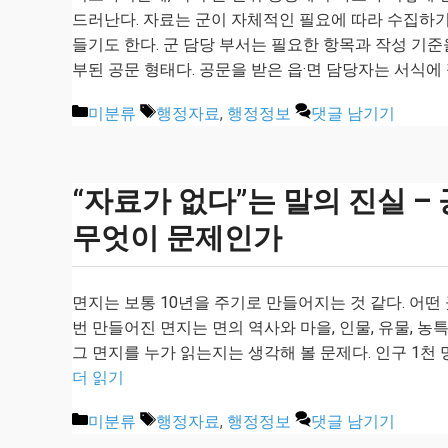
드러난다. 자료는 군이 자체적인 필요에 따라 수집하
들기도 한다. 군 담당 부서는 필요한 항목과 작성 기준
부된 공문 형태다. 공문을 받은 읍·면 담당자는 서식에
카
태
미분류
행정자료
,
행정정보
댓글 남기기
테
그
고
리
“자료가 없다”는 말의 진실 –
무엇이 문제인가
면지는 보통 10년을 주기로 만들어지는 것 같다. 어떤
번 만들어진 면지는 면의 역사와 마을, 인물, 유물, 
그 면지를 누가 읽는지는 생각해 볼 문제다. 인구 1천 
더 읽기
카
태
미분류
행정자료
,
행정정보
댓글 남기기
테
그