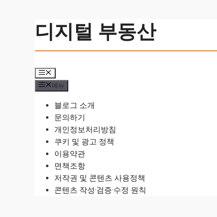
컨
디지털 부동산
텐
츠
로
건
메
너
뉴
메뉴
뛰
기
블로그 소개
문의하기
개인정보처리방침
쿠키 및 광고 정책
이용약관
면책조항
저작권 및 콘텐츠 사용정책
콘텐츠 작성·검증·수정 원칙