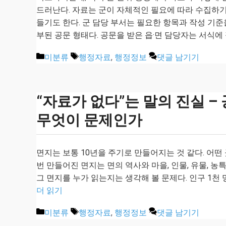
드러난다. 자료는 군이 자체적인 필요에 따라 수집하
들기도 한다. 군 담당 부서는 필요한 항목과 작성 기준
부된 공문 형태다. 공문을 받은 읍·면 담당자는 서식에
카
태
미분류
행정자료
,
행정정보
댓글 남기기
테
그
고
리
“자료가 없다”는 말의 진실 –
무엇이 문제인가
면지는 보통 10년을 주기로 만들어지는 것 같다. 어떤
번 만들어진 면지는 면의 역사와 마을, 인물, 유물, 
그 면지를 누가 읽는지는 생각해 볼 문제다. 인구 1천 
더 읽기
카
태
미분류
행정자료
,
행정정보
댓글 남기기
테
그