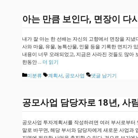
고
리
아는 만큼 보인다, 면장이 다
내가 잘 아는 한 선배는 자신의 고향에서 면장을 지냈다
사와 마을, 유물, 농특산물, 인물 등을 기록한 면지가 
내용이 너무 오래되었고, 지금은 사라진 것들도 많아 
한동안 …
더 읽기
카
태
미분류
계획서
,
공모사업
댓글 남기기
테
그
고
리
공모사업 담당자로 18년, 사
공모사업 투자계획서를 작성하려면 여러 부서로부터 앞
말로 바꾸면, 해당 부서와 담당자에게 새로운 사업과 
지역에 필요한 사업을 추진할 수 있다. 겉으로 보기에는