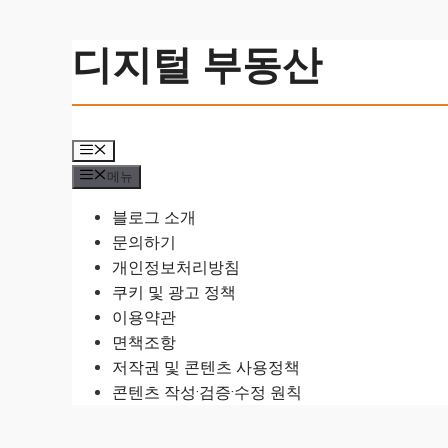
컨
디지털 부동산
텐
츠
로
건
메
너
뉴
메뉴
뛰
기
블로그 소개
문의하기
개인정보처리방침
쿠키 및 광고 정책
이용약관
면책조항
저작권 및 콘텐츠 사용정책
콘텐츠 작성·검증·수정 원칙