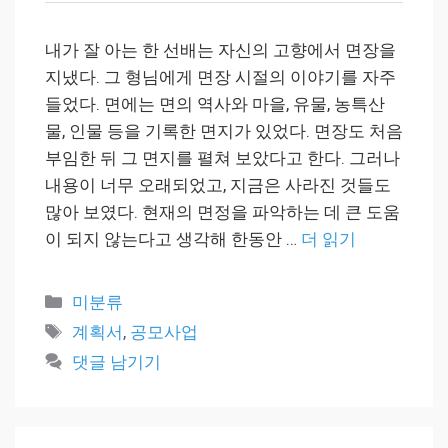
내가 잘 아는 한 선배는 자신의 고향에서 면장을
지냈다. 그 형님에게 면장 시절의 이야기를 자주
들었다. 면에는 면의 역사와 마을, 유물, 농특산
물, 인물 등을 기록한 면지가 있었다. 면장도 처음
부임한 뒤 그 면지를 펼쳐 보았다고 한다. 그러나
내용이 너무 오래되었고, 지금은 사라진 것들도
많아 보였다. 현재의 면정을 파악하는 데 큰 도움
이 되지 않는다고 생각해 한동안 …
더 읽기
카
미분류
테
태
계획서
,
공모사업
고
그
댓글 남기기
리