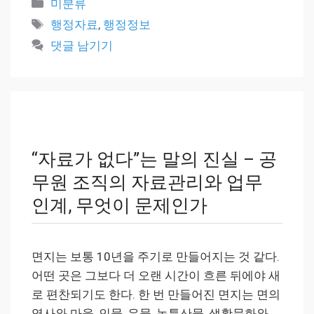
카
미분류
테
태
행정자료
,
행정정보
고
그
댓글 남기기
리
“자료가 없다”는 말의 진실 – 공
무원 조직의 자료관리와 업무
인계, 무엇이 문제인가
면지는 보통 10년을 주기로 만들어지는 것 같다.
어떤 곳은 그보다 더 오랜 시간이 흐른 뒤에야 새
로 편찬되기도 한다. 한 번 만들어진 면지는 면의
역사와 마을, 인물, 유물, 농특산물, 생활문화와