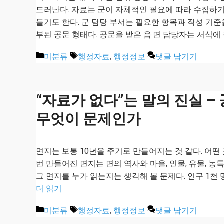
드러난다. 자료는 군이 자체적인 필요에 따라 수집하
들기도 한다. 군 담당 부서는 필요한 항목과 작성 기준
부된 공문 형태다. 공문을 받은 읍·면 담당자는 서식에
카
태
미분류
행정자료
,
행정정보
댓글 남기기
테
그
고
리
“자료가 없다”는 말의 진실 –
무엇이 문제인가
면지는 보통 10년을 주기로 만들어지는 것 같다. 어떤
번 만들어진 면지는 면의 역사와 마을, 인물, 유물, 
그 면지를 누가 읽는지는 생각해 볼 문제다. 인구 1천 
더 읽기
카
태
미분류
행정자료
,
행정정보
댓글 남기기
테
그