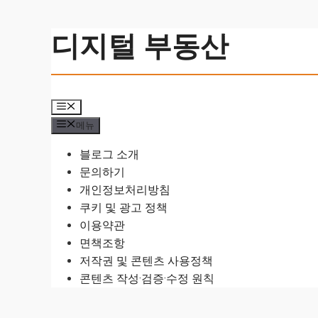
컨
디지털 부동산
텐
츠
로
건
메
너
뉴
메뉴
뛰
기
블로그 소개
문의하기
개인정보처리방침
쿠키 및 광고 정책
이용약관
면책조항
저작권 및 콘텐츠 사용정책
콘텐츠 작성·검증·수정 원칙