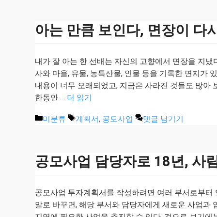
고
리
아는 만큼 보인다, 면장이 다
내가 잘 아는 한 선배는 자신의 고향에서 면장을 지냈다
사와 마을, 유물, 농특산물, 인물 등을 기록한 면지가 
내용이 너무 오래되었고, 지금은 사라진 것들도 많아 
한동안 …
더 읽기
카
태
미분류
계획서
,
공모사업
댓글 남기기
테
그
고
리
공모사업 담당자로 18년, 사
공모사업 투자계획서를 작성하려면 여러 부서로부터 앞
말로 바꾸면, 해당 부서와 담당자에게 새로운 사업과 
지역에 필요한 사업을 추진할 수 있다. 겉으로 보기에는