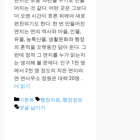
면지는 보통 10년을 주기로 만들
어지는 것 같다. 어떤 곳은 그보다
더 오랜 시간이 흐른 뒤에야 새로
편찬되기도 한다. 한 번 만들어진
면지는 면의 역사와 마을, 인물,
유물, 농특산물, 생활문화와 행정
의 흔적을 오랫동안 담아 둔다. 그
런데 정작 그 면지를 누가 읽는지
는 생각해 볼 문제다. 인구 1천 명
에서 2천 명 정도의 작은 면이라
면 면사무소 정원은 대략 20명 …
더 읽기
카
태
미분류
행정자료
,
행정정보
테
그
댓글 남기기
고
리